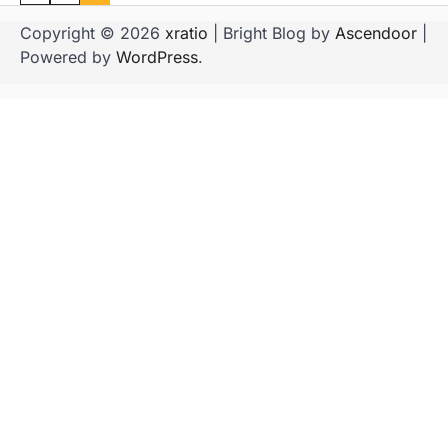
pos
Copyright © 2026
xratio
| Bright Blog by
Ascendoor
|
Powered by
WordPress
.