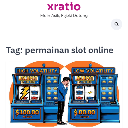
xratio
Skip
to
Main Asik, Rejeki Datang
content
Tag:
permainan slot online